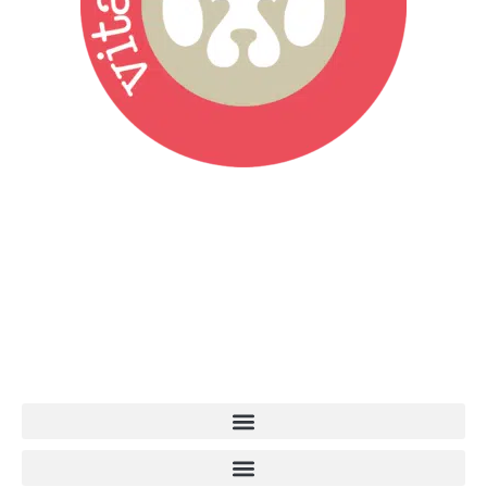
Vita da Cani è la testata giornalistica online punto di riferimento
dell’informazione a tutto tondo sul mondo del cane. Una redazione
giovane e dinamica, sempre sul pezzo, attenta osservatrice di tutto
quel che accade attorno al nostro amico a 4 zampe. News,
approfondimenti, informazione, interviste. Sempre con il cane al
centro del mondo. Online dal 2007. Testata giornalistica registrata
presso il Tribunale di Ancona al nr. 2988/2023. Direttore
Responsabile Roberto Ceccarelli.