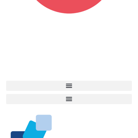
Vita da Cani è la testata giornalistica online punto di riferimento
dell’informazione a tutto tondo sul mondo del cane. Una redazione
giovane e dinamica, sempre sul pezzo, attenta osservatrice di tutto
quel che accade attorno al nostro amico a 4 zampe. News,
approfondimenti, informazione, interviste. Sempre con il cane al
centro del mondo. Online dal 2007. Testata giornalistica registrata
presso il Tribunale di Ancona al nr. 2988/2023. Direttore
Responsabile Roberto Ceccarelli.