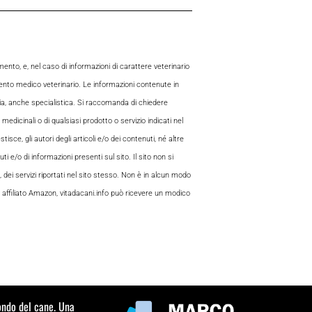
to, e, nel caso di informazioni di carattere veterinario
mento medico veterinario. Le informazioni contenute in
aria, anche specialistica. Si raccomanda di chiedere
 medicinali o di qualsiasi prodotto o servizio indicati nel
sce, gli autori degli articoli e/o dei contenuti, né altre
 e/o di informazioni presenti sul sito. Il sito non si
, dei servizi riportati nel sito stesso. Non è in alcun modo
 di affiliato Amazon, vitadacani.info può ricevere un modico
mondo del cane. Una