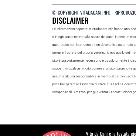
© COPYRIGHT VITADACANI.INFO - RIPRODUZI
DISCLAIMER
Le informazioni esposte in vitadacani.info hanno uno sc
o in ogni caso inerenti alla salute del cane, in nessun m
questo sito non intendono e non devono in alcun modo andar
sempre il parere del proprio veterinario e/o quello dei medi
sito è assolutamente necessario e assolutamente indispensabi
soggetti in qualsiasi modo connessi al sito, saranno respon
assume alcuna responsabilità in merito al cattivo uso che gl
possibile garantire l’assenza di errori e l’assoluta corrett
compenso da Amazon, per gli eventuali acquisti idonei gene
Vita da Cani è la testata gi