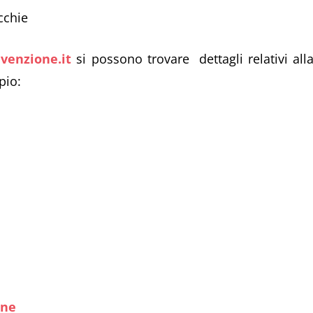
cchie
venzione.it
si possono trovare dettagli relativi all
pio:
one