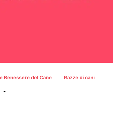
 e Benessere del Cane
Razze di cani