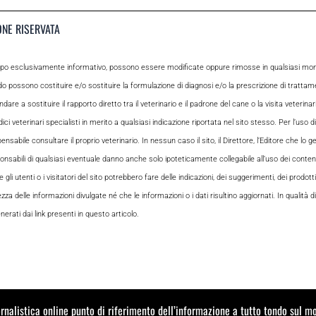
ONE RISERVATA
opo esclusivamente informativo, possono essere modificate oppure rimosse in qualsiasi momen
odo possono costituire e/o sostituire la formulazione di diagnosi e/o la prescrizione di tratta
e a sostituire il rapporto diretto tra il veterinario e il padrone del cane o la visita veterin
ci veterinari specialisti in merito a qualsiasi indicazione riportata nel sito stesso. Per l’uso di
le consultare il proprio veterinario. In nessun caso il sito, il Direttore, l’Editore che lo gesti
sabili di qualsiasi eventuale danno anche solo ipoteticamente collegabile all’uso dei contenuti
i utenti o i visitatori del sito potrebbero fare delle indicazioni, dei suggerimenti, dei prodotti
ezza delle informazioni divulgate né che le informazioni o i dati risultino aggiornati. In qualità
rati dai link presenti in questo articolo.
ornalistica online punto di riferimento dell’informazione a tutto tondo sul 