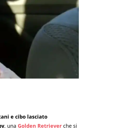
cani e cibo lasciato
by
, una
Golden Retriever
che si