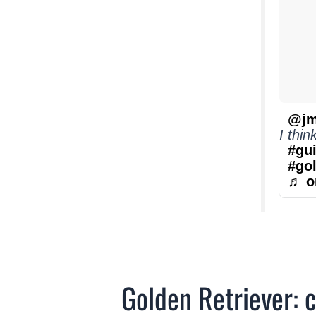
@jm
I thin
#gui
#gol
♬ o
Golden Retriever: c