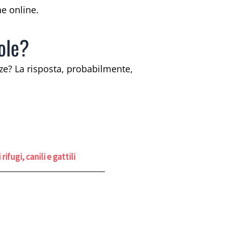
ne online.
vole?
nze? La risposta, probabilmente,
ifugi, canili e gattili