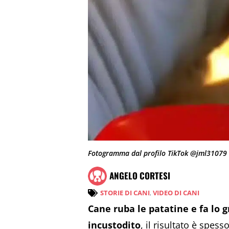
Fotogramma dal profilo TikTok @jml31079
ANGELO CORTESI
STORIE DI CANI
,
VIDEO DI CANI
Cane ruba le patatine e fa lo gn
incustodito
, il risultato è spes