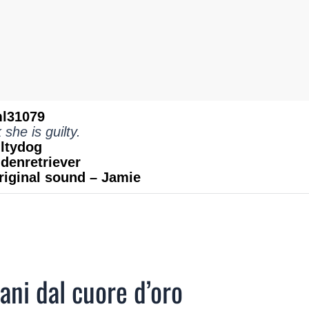
l31079
k she is guilty.
ltydog
denretriever
riginal sound – Jamie
ani dal cuore d’oro