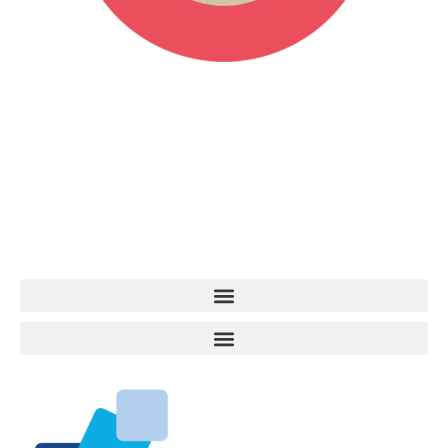
Vita da Cani è la testata giornalistica online punto di riferimento
dell’informazione a tutto tondo sul mondo del cane. Una redazione
giovane e dinamica, sempre sul pezzo, attenta osservatrice di tutto
quel che accade attorno al nostro amico a 4 zampe. News,
approfondimenti, informazione, interviste. Sempre con il cane al
centro del mondo. Online dal 2007. Testata giornalistica registrata
presso il Tribunale di Ancona al nr. 2988/2023. Direttore
Responsabile Roberto Ceccarelli.