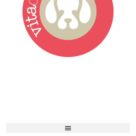
Vita da Cani è la testata giornalistica online punto di riferimento
dell’informazione a tutto tondo sul mondo del cane. Una redazione
giovane e dinamica, sempre sul pezzo, attenta osservatrice di tutto
quel che accade attorno al nostro amico a 4 zampe. News,
approfondimenti, informazione, interviste. Sempre con il cane al
centro del mondo. Online dal 2007. Testata giornalistica registrata
presso il Tribunale di Ancona al nr. 2988/2023. Direttore
Responsabile Roberto Ceccarelli.