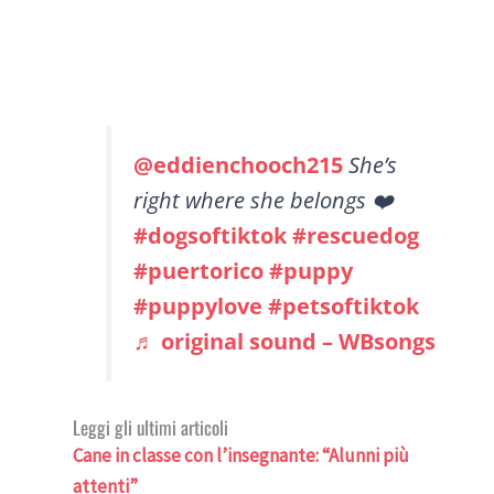
@eddienchooch215
She’s
right where she belongs ❤️
#dogsoftiktok
#rescuedog
#puertorico
#puppy
#puppylove
#petsoftiktok
♬ original sound – WBsongs
Leggi gli ultimi articoli
Cane in classe con l’insegnante: “Alunni più
attenti”