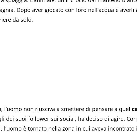
alla spiaggia. L’animale, un incrocio dal mantello bian
gnia. Dopo aver giocato con loro nell’acqua e averli a
nere da solo.
, l’uomo non riusciva a smettere di pensare a quel
c
gli dei suoi follower sui social, ha deciso di agire. Co
, l’uomo è tornato nella zona in cui aveva incontrato i