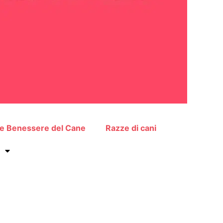
 e Benessere del Cane
Razze di cani