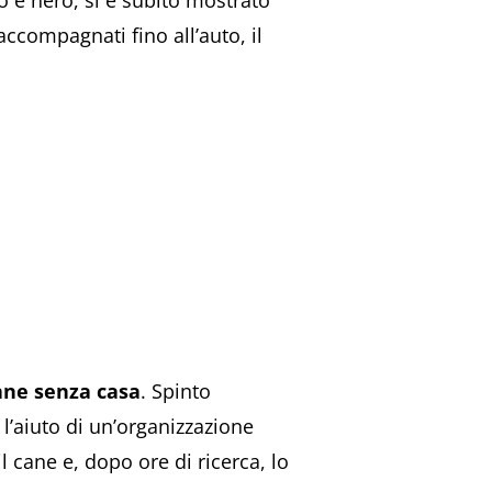
co e nero, si è subito mostrato
ccompagnati fino all’auto, il
ane senza casa
. Spinto
n l’aiuto di un’organizzazione
l cane e, dopo ore di ricerca, lo