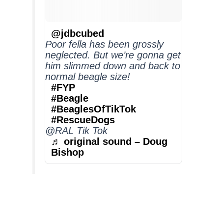
@jdbcubed
Poor fella has been grossly
neglected. But we’re gonna get
him slimmed down and back to
normal beagle size!
#FYP
#Beagle
#BeaglesOfTikTok
#RescueDogs
@RAL Tik Tok
♬ original sound – Doug
Bishop