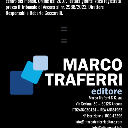
centro del mondo. Online dal 2007. Testata giornalistica registrata
presso il Tribunale di Ancona al nr. 2988/2023. Direttore
Responsabile Roberto Ceccarelli.
Marco Traferri & C. sas
Via Scrima, 59 – 60126 Ancona
IT02407030424 – REA AN184963
N° Iscrizione al ROC 42296
info@marcotraferrieditore.com
info@vitadacani.info