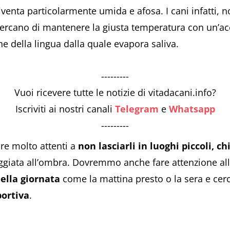
iventa particolarmente umida e afosa. I cani infatti, n
ercano di mantenere la giusta temperatura con un’acc
e della lingua dalla quale evapora saliva.
---------
Vuoi ricevere tutte le notizie di vitadacani.info?
Iscriviti ai nostri canali
Telegram
e
Whatsapp
---------
re molto attenti a
non lasciarli in luoghi piccoli, ch
ggiata all’ombra. Dovremmo anche fare attenzione all
della giornata
come la mattina presto o la sera e cer
portiva
.