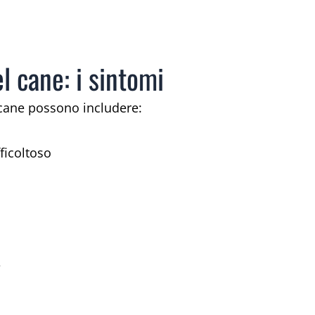
el cane: i sintomi
l cane possono includere:
ficoltoso
e