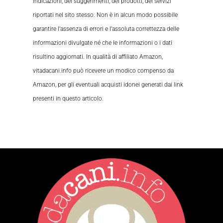
indicazioni, dei suggerimenti, dei prodotti, dei servizi
riportati nel sito stesso. Non è in alcun modo possibile
garantire l’assenza di errori e l’assoluta correttezza delle
informazioni divulgate né che le informazioni o i dati
risultino aggiornati. In qualità di affiliato Amazon,
vitadacani.info può ricevere un modico compenso da
Amazon, per gli eventuali acquisti idonei generati dai link
presenti in questo articolo.