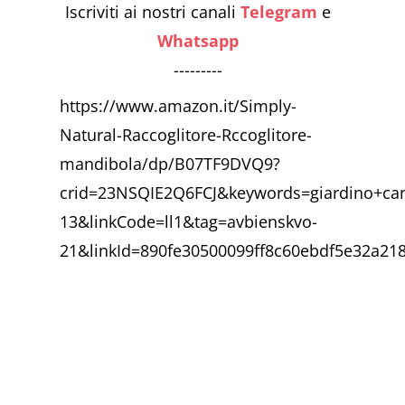
Iscriviti ai nostri canali
Telegram
e
Whatsapp
---------
https://www.amazon.it/Simply-
Natural-Raccoglitore-Rccoglitore-
mandibola/dp/B07TF9DVQ9?
crid=23NSQIE2Q6FCJ&keywords=giardino+ca
13&linkCode=ll1&tag=avbienskvo-
21&linkId=890fe30500099ff8c60ebdf5e32a218f