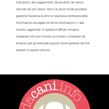
indicazioni, dei suggerimenti, dei prodotti, dei servizi
riportati nel sito stesso. Non è in alcun modo possibile
garantire l’assenza di errori e l’assoluta correttezza delle
informazioni divulgate né che le informazioni o i dati
risultino aggiornati. In qualità di affiliato Amazon,
vitadacani.info può ricevere un modico compenso da
Amazon, per gli eventuali acquisti idonei generati dai link
presenti in questo articolo.