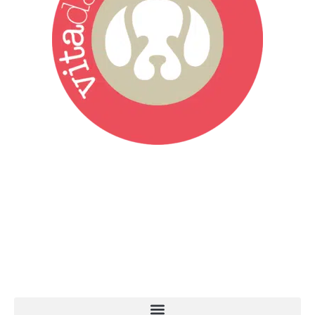
Vita da Cani è la testata giornalistica online punto di riferimento
dell’informazione a tutto tondo sul mondo del cane. Una redazione
giovane e dinamica, sempre sul pezzo, attenta osservatrice di tutto
quel che accade attorno al nostro amico a 4 zampe. News,
approfondimenti, informazione, interviste. Sempre con il cane al
centro del mondo. Online dal 2007. Testata giornalistica registrata
presso il Tribunale di Ancona al nr. 2988/2023. Direttore
Responsabile Roberto Ceccarelli.