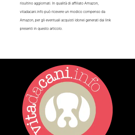
risultino aggiornati. In qualità di affiliato Amazon,
vitadacani.info può ricevere un modico compenso da
Amazon, per gli eventuali acquisti idonei generati dai link
presenti in questo articolo.