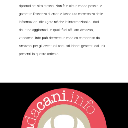
riportati nel sito stesso. Non è in alcun modo possibile
garantire l’assenza di errori e l’assoluta correttezza delle
informazioni divulgate né che le informazioni o i dati
risultino aggiornati. In qualità di affiliato Amazon,
vitadacani.info può ricevere un modico compenso da
Amazon, per gli eventuali acquisti idonei generati dai link
presenti in questo articolo.