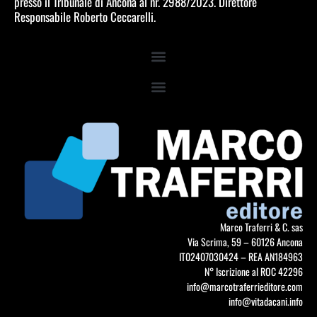
presso il Tribunale di Ancona al nr. 2988/2023. Direttore
Responsabile Roberto Ceccarelli.
Marco Traferri & C. sas
Via Scrima, 59 – 60126 Ancona
IT02407030424 – REA AN184963
N° Iscrizione al ROC 42296
info@marcotraferrieditore.com
info@vitadacani.info