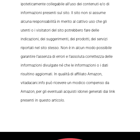
ipoteticamente collegabile all’uso dei contenuti e/o di
informazioni presenti sul sito. Il sito non si assume
alcuna responsabilità in merito al cattivo uso che gli
utenti o i visitatori del sito potrebbero fare delle
indicazioni, dei suggerimenti, dei prodotti, dei servizi
riportati nel sito stesso. Non è in alcun modo possibile
garantire l’assenza di errori e l’assoluta correttezza delle
informazioni divulgate né che le informazioni o i dati
risultino aggiornati. In qualità di affiliato Amazon,
vitadacani.info può ricevere un modico compenso da
Amazon, per gli eventuali acquisti idonei generati dai link
presenti in questo articolo.