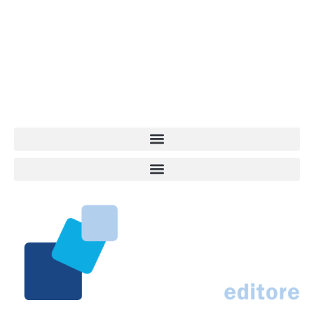
dell’informazione a tutto tondo sul mondo del cane. Una redazione
giovane e dinamica, sempre sul pezzo, attenta osservatrice di tutto
quel che accade attorno al nostro amico a 4 zampe. News,
approfondimenti, informazione, interviste. Sempre con il cane al
centro del mondo. Online dal 2007. Testata giornalistica registrata
presso il Tribunale di Ancona al nr. 2988/2023. Direttore
Responsabile Roberto Ceccarelli.
Marco Traferri & C. sas