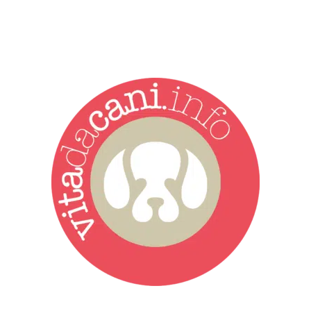
Vita da Cani è la testata giornalistica online punto di riferimento