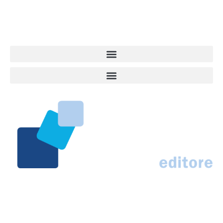
centro del mondo. Online dal 2007. Testata giornalistica registrata
presso il Tribunale di Ancona al nr. 2988/2023. Direttore
Responsabile Roberto Ceccarelli.
Marco Traferri & C. sas
Via Scrima, 59 – 60126 Ancona
IT02407030424 – REA AN184963
N° Iscrizione al ROC 42296
info@marcotraferrieditore.com