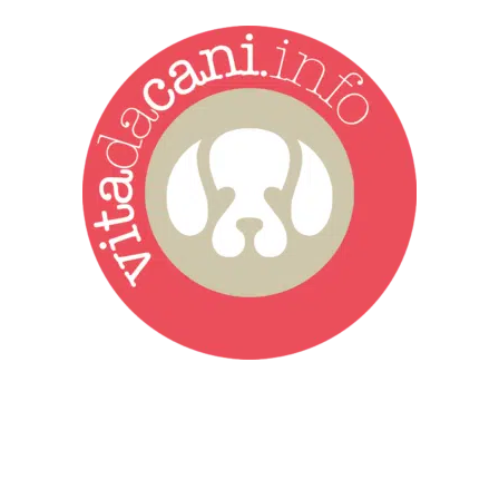
Vita da Cani è la testata giornalistica online punto di riferimento
dell’informazione a tutto tondo sul mondo del cane. Una redazione
giovane e dinamica, sempre sul pezzo, attenta osservatrice di tutto
quel che accade attorno al nostro amico a 4 zampe. News,
approfondimenti, informazione, interviste. Sempre con il cane al