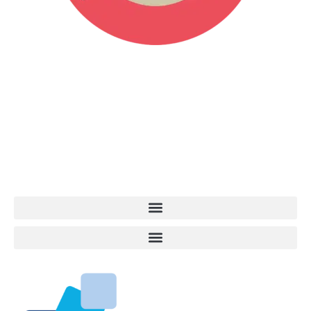
Vita da Cani è la testata giornalistica online punto di riferimento
dell’informazione a tutto tondo sul mondo del cane. Una redazione
giovane e dinamica, sempre sul pezzo, attenta osservatrice di tutto
quel che accade attorno al nostro amico a 4 zampe. News,
approfondimenti, informazione, interviste. Sempre con il cane al
centro del mondo. Online dal 2007. Testata giornalistica registrata
presso il Tribunale di Ancona al nr. 2988/2023. Direttore
Responsabile Roberto Ceccarelli.