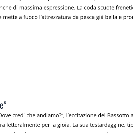
che di massima espressione. La coda scuote frenetica
mette a fuoco l’attrezzatura da pesca già bella e pro
ne”
“Dove credi che andiamo?”, l’eccitazione del Bassott
bra letteralmente per la gioia. La sua testardaggine, t