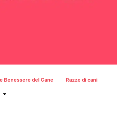
 e Benessere del Cane
Razze di cani