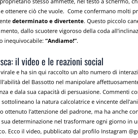
l proprietario stesso ammette, nel testo a schermo, che 
e ottenere ciò che vuole. Come confermano molti prop
mente
determinato e divertente
. Questo piccolo cane
ento, dallo scuotere vigoroso della coda all’inclinaz
o inequivocabile:
“Andiamo!”
.
a: il video e le reazioni social
irale e ha sin qui raccolto un alto numero di interazio
l’abilità del Bassotto nel manipolare affettuosament
ligenza e dala sua capacità di persuasione. Commenti 
sottolineano la natura calcolatrice e vincente dell’ani
lo ottenuto l’attenzione del padrone, ma ha anche con
a sua determinazione nel trasformare ogni giorno in 
o. Ecco il video, pubblicato dal profilo Instagram @g