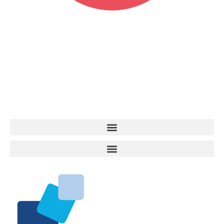
Vita da Cani è la testata giornalistica online punto di riferimento
dell’informazione a tutto tondo sul mondo del cane. Una redazione
giovane e dinamica, sempre sul pezzo, attenta osservatrice di tutto
quel che accade attorno al nostro amico a 4 zampe. News,
approfondimenti, informazione, interviste. Sempre con il cane al
centro del mondo. Online dal 2007. Testata giornalistica registrata
presso il Tribunale di Ancona al nr. 2988/2023. Direttore
Responsabile Roberto Ceccarelli.