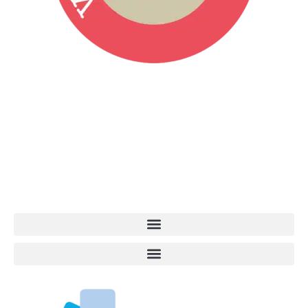
Vita da Cani è la testata giornalistica online punto di riferimento
dell’informazione a tutto tondo sul mondo del cane. Una redazione
giovane e dinamica, sempre sul pezzo, attenta osservatrice di tutto
quel che accade attorno al nostro amico a 4 zampe. News,
approfondimenti, informazione, interviste. Sempre con il cane al
centro del mondo. Online dal 2007. Testata giornalistica registrata
presso il Tribunale di Ancona al nr. 2988/2023. Direttore
Responsabile Roberto Ceccarelli.