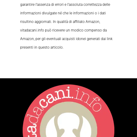
garantire l’assenza di errori e l’assoluta correttezza delle
informazioni divulgate né che le informazioni o i dati
risultino aggiornati. In qualità di affiliato Amazon,
vitadacani.info può ricevere un modico compenso da
Amazon, per gli eventuali acquisti idonei generati dai link
presenti in questo articolo.