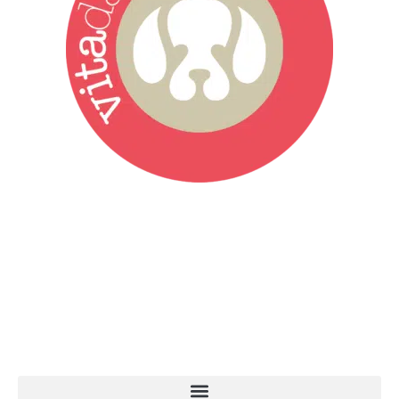
Vita da Cani è la testata giornalistica online punto di riferimento
dell’informazione a tutto tondo sul mondo del cane. Una redazione
giovane e dinamica, sempre sul pezzo, attenta osservatrice di tutto
quel che accade attorno al nostro amico a 4 zampe. News,
approfondimenti, informazione, interviste. Sempre con il cane al
centro del mondo. Online dal 2007. Testata giornalistica registrata
presso il Tribunale di Ancona al nr. 2988/2023. Direttore
Responsabile Roberto Ceccarelli.