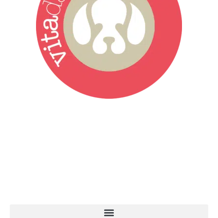
Vita da Cani è la testata giornalistica online punto di riferimento
dell’informazione a tutto tondo sul mondo del cane. Una redazione
giovane e dinamica, sempre sul pezzo, attenta osservatrice di tutto
quel che accade attorno al nostro amico a 4 zampe. News,
approfondimenti, informazione, interviste. Sempre con il cane al
centro del mondo. Online dal 2007. Testata giornalistica registrata
presso il Tribunale di Ancona al nr. 2988/2023. Direttore
Responsabile Roberto Ceccarelli.