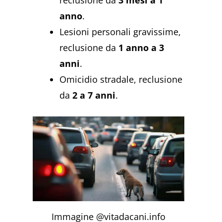
reclusione da
3 mesi a 1
anno
.
Lesioni personali gravissime,
reclusione da
1 anno a 3
anni
.
Omicidio stradale, reclusione
da
2 a 7 anni
.
Immagine @vitadacani.info