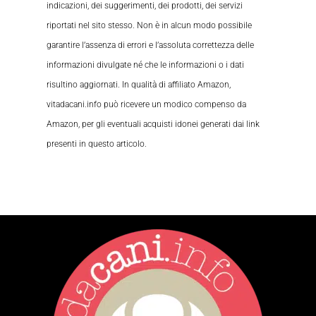
indicazioni, dei suggerimenti, dei prodotti, dei servizi
riportati nel sito stesso. Non è in alcun modo possibile
garantire l’assenza di errori e l’assoluta correttezza delle
informazioni divulgate né che le informazioni o i dati
risultino aggiornati. In qualità di affiliato Amazon,
vitadacani.info può ricevere un modico compenso da
Amazon, per gli eventuali acquisti idonei generati dai link
presenti in questo articolo.