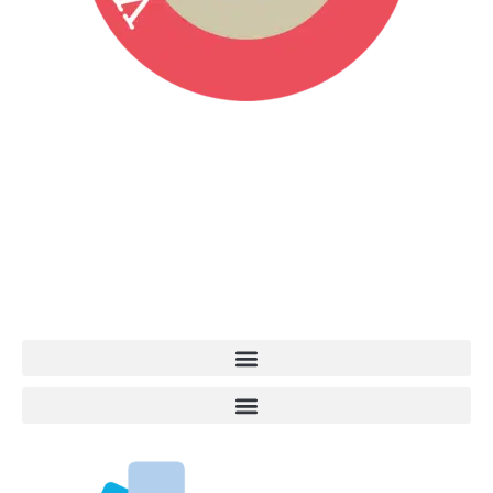
Vita da Cani è la testata giornalistica online punto di riferimento
dell’informazione a tutto tondo sul mondo del cane. Una redazione
giovane e dinamica, sempre sul pezzo, attenta osservatrice di tutto
quel che accade attorno al nostro amico a 4 zampe. News,
approfondimenti, informazione, interviste. Sempre con il cane al
centro del mondo. Online dal 2007. Testata giornalistica registrata
presso il Tribunale di Ancona al nr. 2988/2023. Direttore
Responsabile Roberto Ceccarelli.