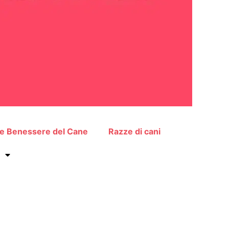
 e Benessere del Cane
Razze di cani