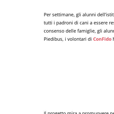
Per settimane, gli alunni dell’is
tutti i padroni di cani a essere r
consenso delle famiglie, gli alunn
Piedibus, i volontari di
ConFido
h
Il progetto mira a promuovere ne