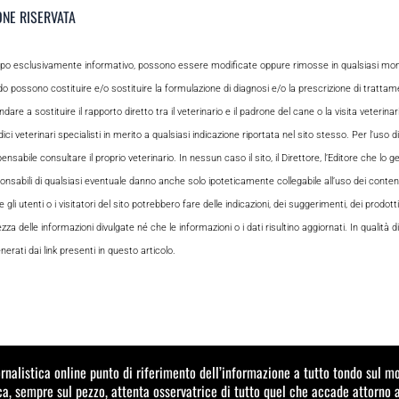
ONE RISERVATA
opo esclusivamente informativo, possono essere modificate oppure rimosse in qualsiasi momen
odo possono costituire e/o sostituire la formulazione di diagnosi e/o la prescrizione di tratta
e a sostituire il rapporto diretto tra il veterinario e il padrone del cane o la visita veterin
ci veterinari specialisti in merito a qualsiasi indicazione riportata nel sito stesso. Per l’uso di
le consultare il proprio veterinario. In nessun caso il sito, il Direttore, l’Editore che lo gesti
sabili di qualsiasi eventuale danno anche solo ipoteticamente collegabile all’uso dei contenuti
i utenti o i visitatori del sito potrebbero fare delle indicazioni, dei suggerimenti, dei prodotti
ezza delle informazioni divulgate né che le informazioni o i dati risultino aggiornati. In qualità
rati dai link presenti in questo articolo.
ornalistica online punto di riferimento dell’informazione a tutto tondo sul 
a, sempre sul pezzo, attenta osservatrice di tutto quel che accade attorno 