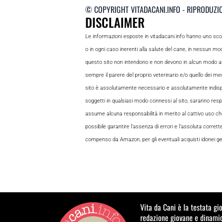
© COPYRIGHT VITADACANI.INFO - RIPRODUZI
DISCLAIMER
Le informazioni esposte in vitadacani.info hanno uno sc
o in ogni caso inerenti alla salute del cane, in nessun m
questo sito non intendono e non devono in alcun modo andar
sempre il parere del proprio veterinario e/o quello dei medi
sito è assolutamente necessario e assolutamente indispensabi
soggetti in qualsiasi modo connessi al sito, saranno respon
assume alcuna responsabilità in merito al cattivo uso che gl
possibile garantire l’assenza di errori e l’assoluta corrett
compenso da Amazon, per gli eventuali acquisti idonei gene
Vita da Cani è la testata gi
redazione giovane e dinamic