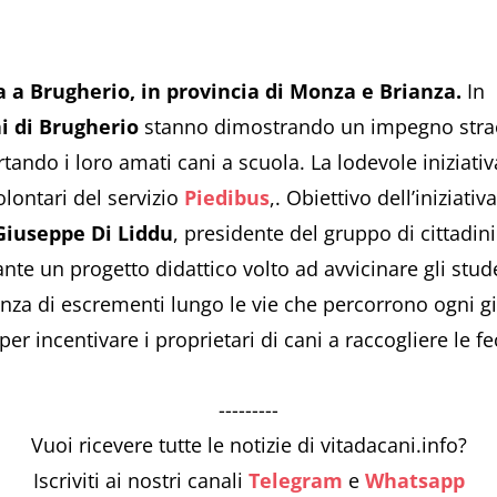
iva a Brugherio, in provincia di Monza e Brianza.
In 
 di Brugherio
stanno dimostrando un impegno straor
tando i loro amati cani a scuola. La lodevole iniziat
olontari del servizio
Piedibus
,. Obiettivo dell’iniziat
Giuseppe Di Liddu
, presidente del gruppo di cittadini
nte un progetto didattico volto ad avvicinare gli stud
nza di escrementi lungo le vie che percorrono ogni g
r incentivare i proprietari di cani a raccogliere le fe
---------
Vuoi ricevere tutte le notizie di vitadacani.info?
Iscriviti ai nostri canali
Telegram
e
Whatsapp