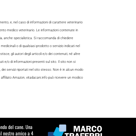
to, e, nel caso di informazioni di carattere veterinario
mento medico veterinario. Le informazioni contenute in
aria, anche specialistica. Si raccomanda di chiedere
 medicinali o di qualsiasi prodotto o servizio indicati nel
sce, gli autori degli articoli e/o dei contenuti, né altre
 e/o di informazioni presenti sul sito. Il sito non si
, dei servizi riportati nel sito stesso. Non è in alcun modo
 di affiliato Amazon, vitadacani.info può ricevere un modico
mondo del cane. Una
al nostro amico a 4