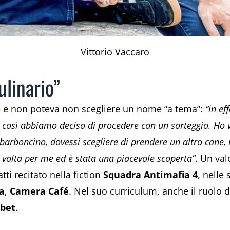
Vittorio Vaccaro
linario”
 e non poteva non scegliere un nome “a tema”:
“in ef
e così abbiamo deciso di procedere con un sorteggio. Ho 
 barboncino, dovessi scegliere di prendere un altro cane,
a volta per me ed è stata una piacevole scoperta”
. Un val
tti recitato nella fiction
Squadra Antimafia 4
, nelle
a
,
Camera Café
. Nel suo curriculum, anche il ruolo d
ibet
.