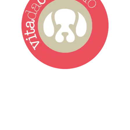
Vita da Cani è la testata giornalistica online punto di riferimento
dell’informazione a tutto tondo sul mondo del cane. Una redazione
giovane e dinamica, sempre sul pezzo, attenta osservatrice di tutto
quel che accade attorno al nostro amico a 4 zampe. News,
approfondimenti, informazione, interviste. Sempre con il cane al
centro del mondo. Online dal 2007. Testata giornalistica registrata
presso il Tribunale di Ancona al nr. 2988/2023. Direttore
Responsabile Roberto Ceccarelli.