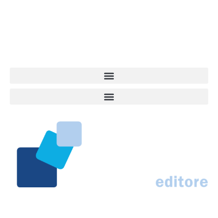
quel che accade attorno al nostro amico a 4 zampe. News,
approfondimenti, informazione, interviste. Sempre con il cane al
centro del mondo. Online dal 2007. Testata giornalistica registrata
presso il Tribunale di Ancona al nr. 2988/2023. Direttore
Responsabile Roberto Ceccarelli.
Marco Traferri & C. sas
Via Scrima, 59 – 60126 Ancona
IT02407030424 – REA AN184963