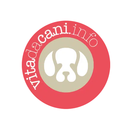
Vita da Cani è la testata giornalistica online punto di riferimento
dell’informazione a tutto tondo sul mondo del cane. Una redazione
giovane e dinamica, sempre sul pezzo, attenta osservatrice di tutto