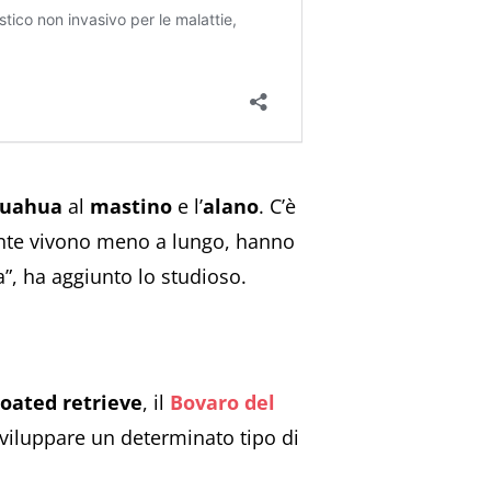
huahua
al
mastino
e l’
alano
. C’è
ente vivono meno a lungo, hanno
a”, ha aggiunto lo studioso.
coated retrieve
, il
Bovaro del
 sviluppare un determinato tipo di