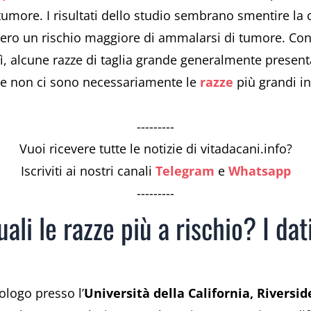
il tumore. I risultati dello studio sembrano smentire 
bbero un rischio maggiore di ammalarsi di tumore. Con
e sì, alcune razze di taglia grande generalmente presen
se non ci sono necessariamente le
razze
più grandi in
---------
Vuoi ricevere tutte le notizie di vitadacani.info?
Iscriviti ai nostri canali
Telegram
e
Whatsapp
---------
li le razze più a rischio? I dat
iologo presso l’
Università della California, Riversid