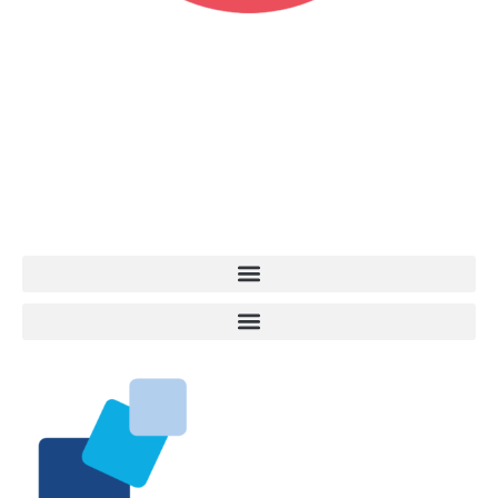
Vita da Cani è la testata giornalistica online punto di riferimento
dell’informazione a tutto tondo sul mondo del cane. Una redazione
giovane e dinamica, sempre sul pezzo, attenta osservatrice di tutto
quel che accade attorno al nostro amico a 4 zampe. News,
approfondimenti, informazione, interviste. Sempre con il cane al
centro del mondo. Online dal 2007. Testata giornalistica registrata
presso il Tribunale di Ancona al nr. 2988/2023. Direttore
Responsabile Roberto Ceccarelli.