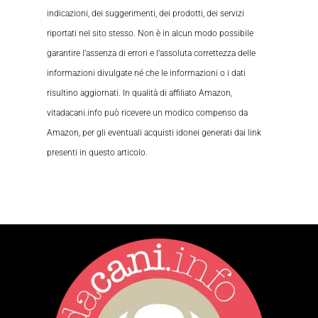
indicazioni, dei suggerimenti, dei prodotti, dei servizi
riportati nel sito stesso. Non è in alcun modo possibile
garantire l’assenza di errori e l’assoluta correttezza delle
informazioni divulgate né che le informazioni o i dati
risultino aggiornati. In qualità di affiliato Amazon,
vitadacani.info può ricevere un modico compenso da
Amazon, per gli eventuali acquisti idonei generati dai link
presenti in questo articolo.