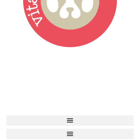
Vita da Cani è la testata giornalistica online punto di riferimento
dell’informazione a tutto tondo sul mondo del cane. Una redazione
giovane e dinamica, sempre sul pezzo, attenta osservatrice di tutto
quel che accade attorno al nostro amico a 4 zampe. News,
approfondimenti, informazione, interviste. Sempre con il cane al
centro del mondo. Online dal 2007. Testata giornalistica registrata
presso il Tribunale di Ancona al nr. 2988/2023. Direttore
Responsabile Roberto Ceccarelli.