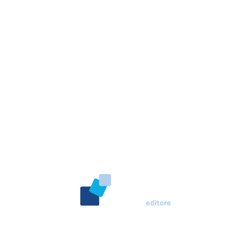
l mondo del cane. Una
o al nostro amico a 4
ine dal 2007. Testata
o Ceccarelli.
Marco Traferri & C. sas
Via Scrima, 59 – 60126 Ancona