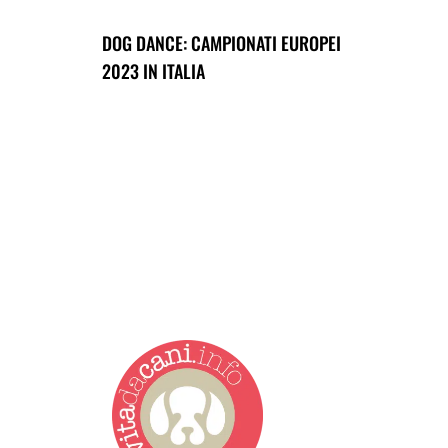
DOG DANCE: CAMPIONATI EUROPEI
2023 IN ITALIA
Vita da Cani è la testata g
redazione giovane e dinamic
zampe. News, approfondimen
giornalistica registrata pr