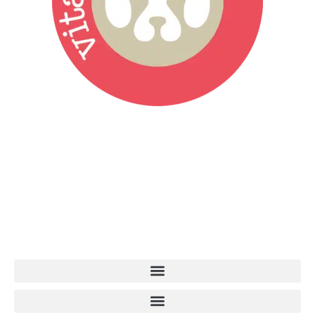
Vita da Cani è la testata giornalistica online punto di riferimento
dell’informazione a tutto tondo sul mondo del cane. Una redazione
giovane e dinamica, sempre sul pezzo, attenta osservatrice di tutto
quel che accade attorno al nostro amico a 4 zampe. News,
approfondimenti, informazione, interviste. Sempre con il cane al
centro del mondo. Online dal 2007. Testata giornalistica registrata
presso il Tribunale di Ancona al nr. 2988/2023. Direttore
Responsabile Roberto Ceccarelli.