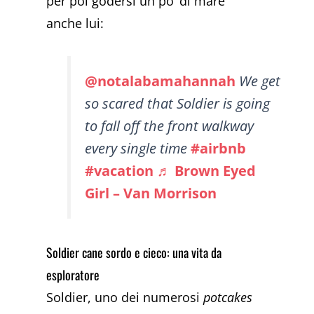
per poi godersi un po’ di mare
anche lui:
@notalabamahannah
We get
so scared that Soldier is going
to fall off the front walkway
every single time
#airbnb
#vacation
♬ Brown Eyed
Girl – Van Morrison
Soldier cane sordo e cieco: una vita da
esploratore
Soldier, uno dei numerosi
potcakes