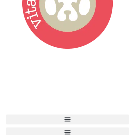
Vita da Cani è la testata giornalistica online punto di riferimento
dell’informazione a tutto tondo sul mondo del cane. Una redazione
giovane e dinamica, sempre sul pezzo, attenta osservatrice di tutto
quel che accade attorno al nostro amico a 4 zampe. News,
approfondimenti, informazione, interviste. Sempre con il cane al
centro del mondo. Online dal 2007. Testata giornalistica registrata
presso il Tribunale di Ancona al nr. 2988/2023. Direttore
Responsabile Roberto Ceccarelli.