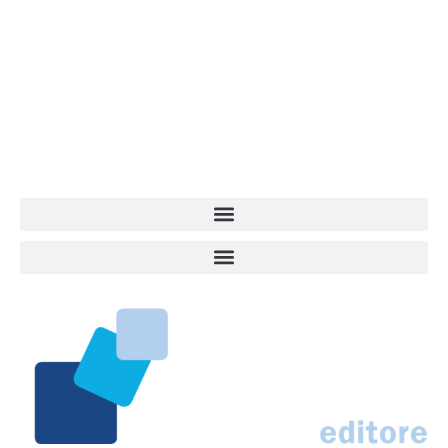
Vita da Cani è la testata giornalistica online punto di riferimento
dell’informazione a tutto tondo sul mondo del cane. Una redazione
giovane e dinamica, sempre sul pezzo, attenta osservatrice di tutto
quel che accade attorno al nostro amico a 4 zampe. News,
approfondimenti, informazione, interviste. Sempre con il cane al
centro del mondo. Online dal 2007. Testata giornalistica registrata
presso il Tribunale di Ancona al nr. 2988/2023. Direttore
Responsabile Roberto Ceccarelli.