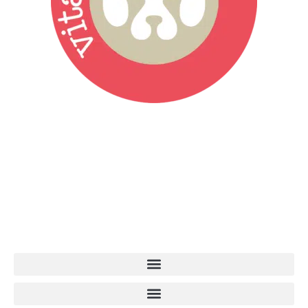
Vita da Cani è la testata giornalistica online punto di riferimento
dell’informazione a tutto tondo sul mondo del cane. Una redazione
giovane e dinamica, sempre sul pezzo, attenta osservatrice di tutto
quel che accade attorno al nostro amico a 4 zampe. News,
approfondimenti, informazione, interviste. Sempre con il cane al
centro del mondo. Online dal 2007. Testata giornalistica registrata
presso il Tribunale di Ancona al nr. 2988/2023. Direttore
Responsabile Roberto Ceccarelli.