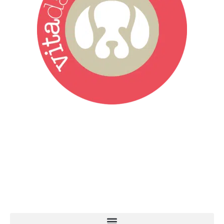
Vita da Cani è la testata giornalistica online punto di riferimento
dell’informazione a tutto tondo sul mondo del cane. Una redazione
giovane e dinamica, sempre sul pezzo, attenta osservatrice di tutto
quel che accade attorno al nostro amico a 4 zampe. News,
approfondimenti, informazione, interviste. Sempre con il cane al
centro del mondo. Online dal 2007. Testata giornalistica registrata
presso il Tribunale di Ancona al nr. 2988/2023. Direttore
Responsabile Roberto Ceccarelli.