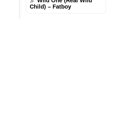
♬ Wild One (Real Wild
Child) – Fatboy