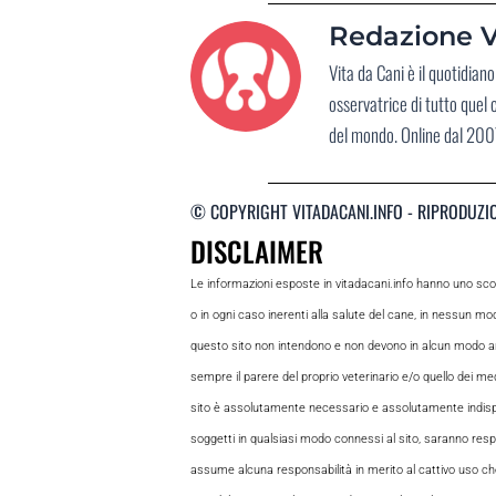
Redazione V
Vita da Cani è il quotidia
osservatrice di tutto quel
del mondo. Online dal 2007
© COPYRIGHT VITADACANI.INFO - RIPRODUZI
DISCLAIMER
Le informazioni esposte in vitadacani.info hanno uno sc
o in ogni caso inerenti alla salute del cane, in nessun m
questo sito non intendono e non devono in alcun modo andar
sempre il parere del proprio veterinario e/o quello dei medi
sito è assolutamente necessario e assolutamente indispensabi
soggetti in qualsiasi modo connessi al sito, saranno respon
assume alcuna responsabilità in merito al cattivo uso che gl