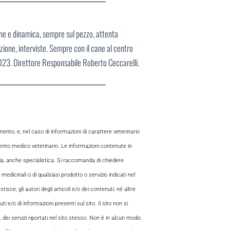
ane e dinamica, sempre sul pezzo, attenta
ione, interviste. Sempre con il cane al centro
2023. Direttore Responsabile Roberto Ceccarelli.
to, e, nel caso di informazioni di carattere veterinario
mento medico veterinario. Le informazioni contenute in
aria, anche specialistica. Si raccomanda di chiedere
 medicinali o di qualsiasi prodotto o servizio indicati nel
sce, gli autori degli articoli e/o dei contenuti, né altre
 e/o di informazioni presenti sul sito. Il sito non si
, dei servizi riportati nel sito stesso. Non è in alcun modo