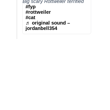
Big scary Rottweiler terrified
#fyp
#rottweiler
#cat
♬ original sound –
jordanbell354