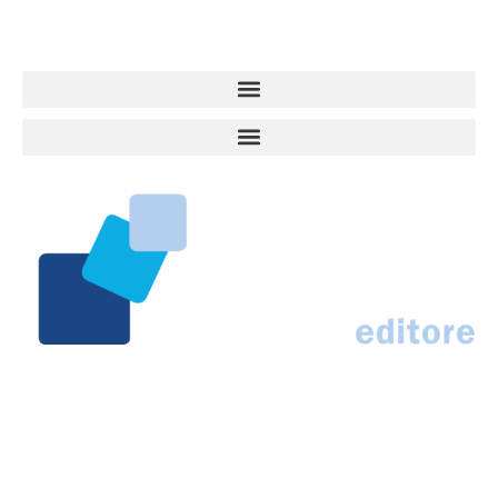
presso il Tribunale di Ancona al nr. 2988/2023. Direttore
Responsabile Roberto Ceccarelli.
Marco Traferri & C. sas
Via Scrima, 59 – 60126 Ancona
IT02407030424 – REA AN184963
N° Iscrizione al ROC 42296
info@marcotraferrieditore.com
info@vitadacani.info