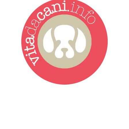
Vita da Cani è la testata giornalistica online punto di riferimento
dell’informazione a tutto tondo sul mondo del cane. Una redazione
giovane e dinamica, sempre sul pezzo, attenta osservatrice di tutto
quel che accade attorno al nostro amico a 4 zampe. News,
approfondimenti, informazione, interviste. Sempre con il cane al
centro del mondo. Online dal 2007. Testata giornalistica registrata