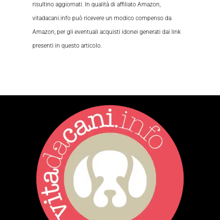
risultino aggiornati. In qualità di affiliato Amazon,
vitadacani.info può ricevere un modico compenso da
Amazon, per gli eventuali acquisti idonei generati dai link
presenti in questo articolo.