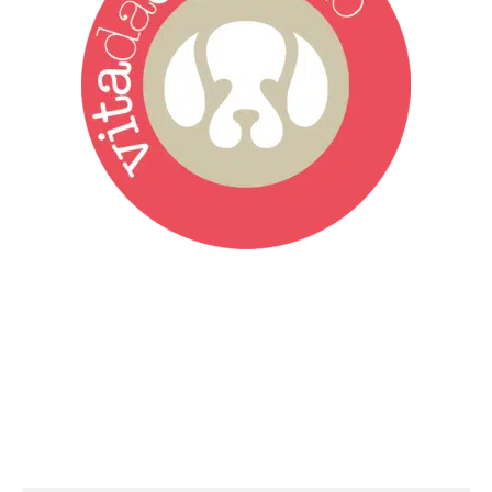
Vita da Cani è la testata giornalistica online punto di riferimento
dell’informazione a tutto tondo sul mondo del cane. Una redazione
giovane e dinamica, sempre sul pezzo, attenta osservatrice di tutto
quel che accade attorno al nostro amico a 4 zampe. News,
approfondimenti, informazione, interviste. Sempre con il cane al
centro del mondo. Online dal 2007. Testata giornalistica registrata
presso il Tribunale di Ancona al nr. 2988/2023. Direttore
Responsabile Roberto Ceccarelli.