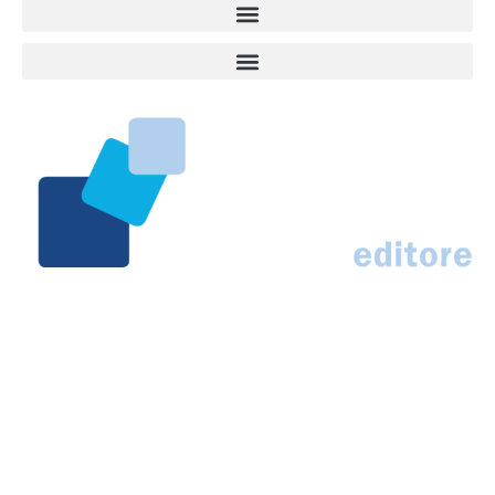
Marco Traferri & C. sas
Via Scrima, 59 – 60126 Ancona
IT02407030424 – REA AN184963
N° Iscrizione al ROC 42296
info@marcotraferrieditore.com
info@vitadacani.info