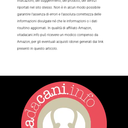
indicazioni, dei suggerimenti, dei prodotti, dei servizi
riportati nel sito stesso. Non è in alcun modo possibile
garantire l’assenza di errori e l’assoluta correttezza delle
informazioni divulgate né che le informazioni o i dati
risultino aggiornati. In qualità di affiliato Amazon,
vitadacani.info può ricevere un modico compenso da
Amazon, per gli eventuali acquisti idonei generati dai link
presenti in questo articolo.