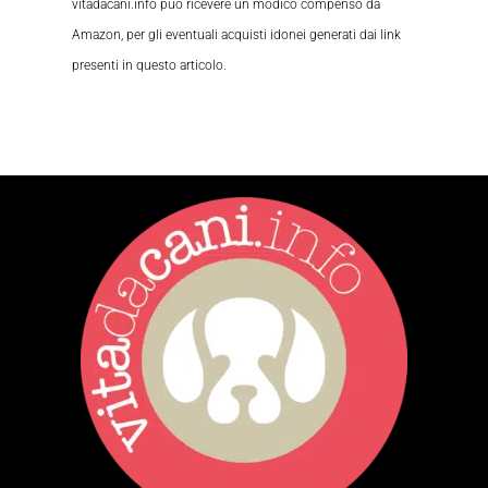
vitadacani.info può ricevere un modico compenso da
Amazon, per gli eventuali acquisti idonei generati dai link
presenti in questo articolo.