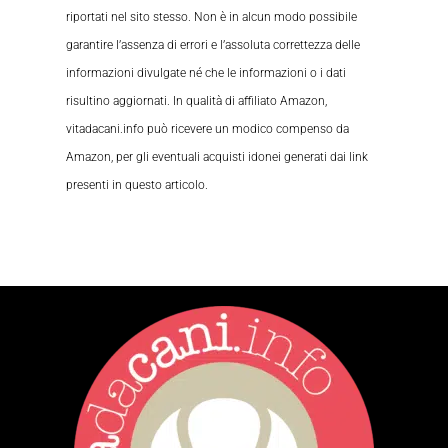
riportati nel sito stesso. Non è in alcun modo possibile
garantire l’assenza di errori e l’assoluta correttezza delle
informazioni divulgate né che le informazioni o i dati
risultino aggiornati. In qualità di affiliato Amazon,
vitadacani.info può ricevere un modico compenso da
Amazon, per gli eventuali acquisti idonei generati dai link
presenti in questo articolo.