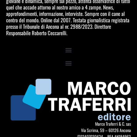
giovane e dinamica, sempre sul pezzo, attenta osservatrice di tutto
quel che accade attorno al nostro amico a 4 zampe. News,
approfondimenti, informazione, interviste. Sempre con il cane al
centro del mondo. Online dal 2007. Testata giornalistica registrata
presso il Tribunale di Ancona al nr. 2988/2023. Direttore
Responsabile Roberto Ceccarelli.
Marco Traferri & C. sas
Via Scrima, 59 – 60126 Ancona
IT02407030424 – REA AN184963